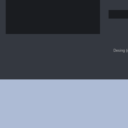
Desing 